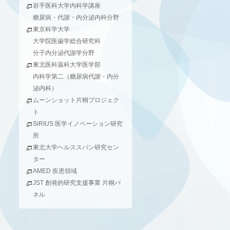
岩手医科大学内科学講座
糖尿病・代謝・内分泌内科分野
東京科学大学
大学院医歯学総合研究科
分子内分泌代謝学分野
東北医科薬科大学医学部
内科学第二（糖尿病代謝・内分
泌内科）
ムーンショット片桐プロジェク
ト
SiRIUS 医学イノベーション研究
所
東北大学ヘルススパン研究セン
ター
AMED 疾患領域
JST 創発的研究支援事業 片桐パ
ネル