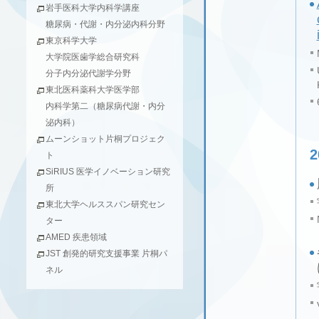
岩手医科大学内科学講座
糖尿病・代謝・内分泌内科分野
東京科学大学
大学院医歯学総合研究科
分子内分泌代謝学分野
東北医科薬科大学医学部
内科学第二（糖尿病代謝・内分
泌内科）
ムーンショット片桐プロジェク
ト
SiRIUS 医学イノベーション研究
所
東北大学ヘルススパン研究セン
ター
AMED 疾患領域
JST 創発的研究支援事業 片桐パ
ネル