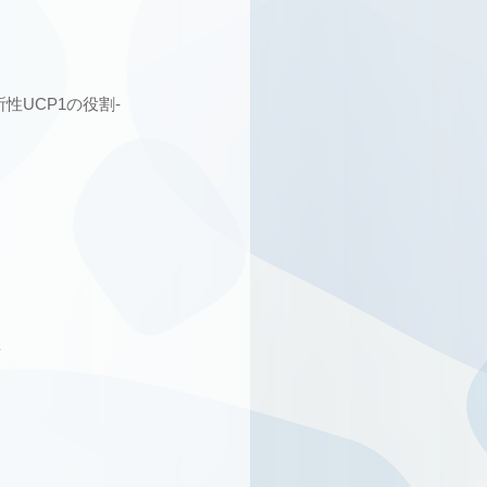
性UCP1の役割-
構