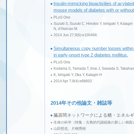
Insulin-mimicking bioactivities of acylated
mouse models of diabetes with or without
PLoS One
Suzuki S, Suzuki C, Hinokio Y, Ishigaki Y, Katagi
N, d'Alarcao M.
2014 Jun 27;9(6):e100466.
Simultaneous copy number losses within 
in early-onset type 2 diabetes mellitus.
PLoS One
Kodama S, Yamada T, Imai J, Sawada S, Takahash
K, Ishigaki Y, Oka Y, Katagiri H
2014 Apr 7;9(4):e88602
2014年その他論文・雑誌等
臓器間ネットワークによる糖・エネル
生体の科学（特集：古典的代謝経路の新しい側面
山田哲也、片桐秀樹