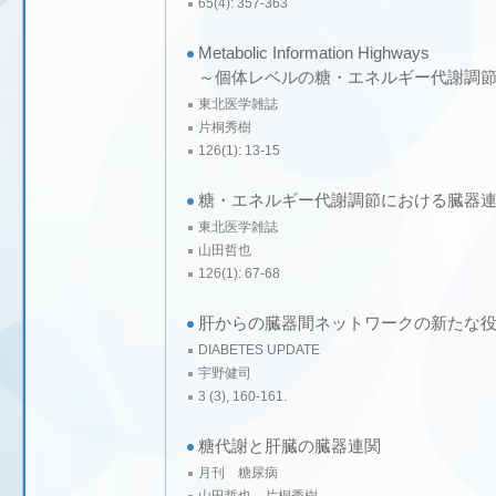
65(4): 357-363
Metabolic Information Highways
～個体レベルの糖・エネルギー代謝調
東北医学雑誌
片桐秀樹
126(1): 13-15
糖・エネルギー代謝調節における臓器
東北医学雑誌
山田哲也
126(1): 67-68
肝からの臓器間ネットワークの新たな
DIABETES UPDATE
宇野健司
3 (3), 160-161.
糖代謝と肝臓の臓器連関
月刊 糖尿病