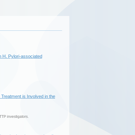
 H. Pylori-associated
Treatment is Involved in the
TTP investigators.