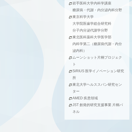
岩手医科大学内科学講座
糖尿病・代謝・内分泌内科分野
東京科学大学
大学院医歯学総合研究科
分子内分泌代謝学分野
東北医科薬科大学医学部
内科学第二（糖尿病代謝・内分
泌内科）
ムーンショット片桐プロジェク
ト
SiRIUS 医学イノベーション研究
所
東北大学ヘルススパン研究セン
ター
AMED 疾患領域
JST 創発的研究支援事業 片桐パ
ネル