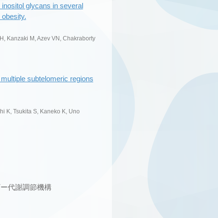
 inositol glycans in several
 obesity.
ri H, Kanzaki M, Azev VN, Chakraborty
multiple subtelomeric regions
i K, Tsukita S, Kaneko K, Uno
ギー代謝調節機構
）