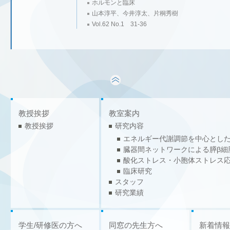
ホルモンと臨床
山本淳平、今井淳太、片桐秀樹
Vol.62 No.1 31-36
教授挨拶
教室案内
教授挨拶
研究内容
エネルギー代謝調節を中心とし
臓器間ネットワークによる膵β細
酸化ストレス・小胞体ストレス
臨床研究
スタッフ
研究業績
学生/研修医の方へ
同窓の先生方へ
新着情報