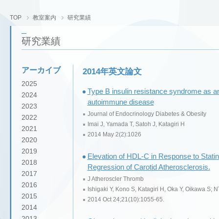
TOP
教室案内
研究業績
研究業績
アーカイブ
2014年英文論文
2025
Type B insulin resistance syndrome as an
2024
autoimmune disease
2023
Journal of Endocrinology Diabetes & Obesity
2022
Imai J, Yamada T, Satoh J, Katagiri H
2021
2014 May 2(2):1026
2020
2019
Elevation of HDL-C in Response to Statin 
2018
Regression of Carotid Atherosclerosis.
2017
J Atheroscler Thromb
2016
Ishigaki Y, Kono S, Katagiri H, Oka Y, Oikawa S; N
2015
2014 Oct 24;21(10):1055-65.
2014
2013