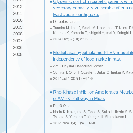
Glycemic control in diabetic patients wit
2012
secretory capacity is vulnerable after a na
2011
East Japan earthquake.
2010
Diabetes care
2009
Tanaka M, Imai J, Satoh M, Hashimoto T, Izumi T
Kaneko K, Yamada T, Ishigaki Y, Imai Y, Katagiri H
2008
2014 Oct;37(10):e212-3
2007
2006
Mediobasal hypothalamic PTEN modulates
2005
independently of food intake in rats.
Am J Physiol Endocrinol Metab
Sumita T, Ono H, Suzuki T, Sakai G, Inukai K, Kat
2014 Jul 1;307(1):E47-60
Rho-Kinase Inhibition Ameliorates Metabo
of AMPK Pathway in Mice.
PLoS One
Noda K, Nakajima S, Godo S, Saito H, Ikeda S, Sh
Tsukita S, Yamada T, Katagiri H, Shimokawa H.
2014 Nov 3;9(11):e110446.